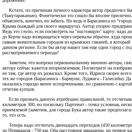
дорожнике.
Кстати, по причинам личного характера автор предпочел бы
(Тьмутараканью). Фонетически это сошло бы вполне прилично.
объяснить, конечно, но забыть. Но ведь и Барасаниса из “гор
Крыма (каждый для своего маршрута). Автор упорно придержива
Ведь это глупо, если посмотреть на "настоящую" карту: надо д
до Керчи надо возвращаться через перевалы обратно. куда прощ
самым значительным городом из крымских гаваней, в который о
данном регионе. Если бы автор нашел там еще один город с п
рассматриваемого периода?
Заметим, что вопреки первоначальному мнению автора, связ
автору сейчас кажется неприемлемым. Посмотрите на изображе
не там, где автор их разыскал. Кроме того, Идриси скорее все
тех же городов (Барасаниса - Бармуни, Луджага - Галисийа). Д
оказались гораздо менее испорченными, по сравнению с картой.
отчетам купцов.
Если признать данную атрибуцию правильной, то отсчитыва
километров 300, но поскольку Партенит - точка условная, неско
приемлемой (заметим, для города Бука автор также предполага
то, что есть.
Теперь надо отсчитать двенадцать переходов (450 километро
до Пермышля - 750 км. Оба расстояния завышены, но первое ка