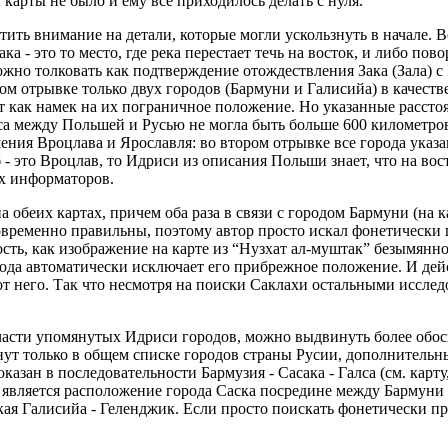
 карты не было и ему все приходилось делать с нуля.
ить внимание на детали, которые могли ускользнуть в начале. Во
ка - это то место, где река перестает течь на восток, и либо пов
 можно толковать как подтверждение отождествления Зака (Зала) 
ом отрывке только двух городов (Бармуни и Галисийа) в качеств
т как намек на их пограничное положение. Но указанные рассто
са между Польшей и Русью не могла быть больше 600 километро
ения Вроцлава и Ярославля: во втором отрывке все города указ
аб - это Вроцлав, то Идриси из описания Польши знает, что на в
их информаторов.
 обеих картах, причем оба раза в связи с городом Бармуни (на ка
новременно правильны, поэтому автор просто искал фонетически 
ость, как изображение на карте из “Нузхат ал-муштак” безымянн
ода автоматически исключает его прибрежное положение. И дейс
 него. Так что несмотря на поиски Саклахи остальными исследо
 части упомянутых Идриси городов, можно выдвинуть более обо
ут только в общем списке городов страны Русии, дополнительны
оказан в последовательности Бармузия - Сасака - Галса (см. карт
ь является расположение города Саска посредине между Бармуни
ская Галисийа - Геленджик. Если просто поискать фонетически 