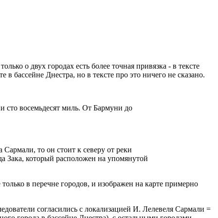
ько о двух городах есть более точная привязка - в тексте
е в бассейне Днестра, но в тексте про это ничего не сказано.
ни сто восемьдесят миль. От Бармуни до
а Сармали, то он стоит к северу от реки
ода Зака, который расположен на упомянутой
 только в перечне городов, и изображен на карте примерно
едователи согласились с локализацией И. Лелевеля Сармали =
ого города в бассейне Днестра), с остальными городами