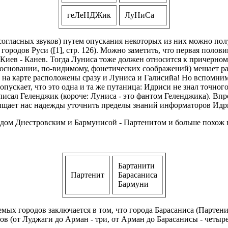
геЛеНДЖик
ЛуНиСа
огласных звуков) путем опускания некоторых из них можно полу
ородов Руси ([1], стр. 126). Можно заметить, что первая полови
я Киев - Канев. Тогда Луниса тоже должен относится к причерн
основании, по-видимому, фонетических соображений) мешает ра
 на карте расположены сразу и Луниса и Галисийа! Но вспомни
опускает, что это одна и та же путаница: Идриси не знал точно
писал Геленджик (короче: Луниса - это фантом Геленджика). Впр
лищает нас надежды уточнить пределы знаний информаторов Идр
дом Днестровским и Бармунисой - Партенитом и больше похож на
Бартанити
Партенит
Барасаниса
Бармуни
мых городов заключается в том, что города Барасаниса (Партен
в (от Луджаги до Арман - три, от Арман до Барасанисы - четыре