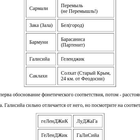
Перемыль
Сармали
(не Перемышль!)
Зака (Зала)
Бел(город)
Барасаниса
Бармуни
(Партенит)
Галисийа
Геленджик
Солхат (Старый Крым,
Саклахи
24 км. от Феодосии)
перва обоснование фонетического соответствия, потом - расстоя
. Галисийа сильно отличается от него, но посмотрите на соотве
геЛенДЖиК
ЛуДЖаГа
ГеЛенДЖик
ГаЛиСийа