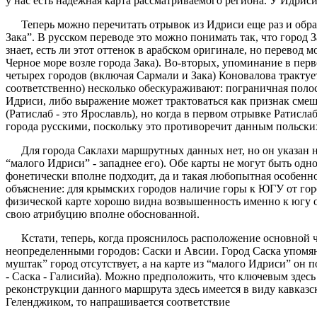
у нас есть надежная карта рассматриваемого региона. У Идриси
Теперь можно перечитать отрывок из Идриси еще раз и обрат
Зака”. В русском переводе это можно понимать так, что город За
знает, есть ли этот оттенок в арабском оригинале, но перевод
Черное море возле города Зака). Во-вторых, упоминание в перв
четырех городов (включая Сармали и Зака) Коновалова трактуе
соответственно) несколько обескураживают: пограничная поло
Идриси, либо выражение может трактоваться как признак смеш
(Ратислаб - это Ярославль), но когда в первом отрывке Ратисл
города русскими, поскольку это противоречит данным польск
Для города Саклахи маршрутных данных нет, но он указан на
“малого Идриси” - западнее его). Обе карты не могут быть од
фонетически вполне подходит, да и такая любопытная особенн
объяснение: для крымских городов наличие горы к ЮГУ от гор
физической карте хорошо видна возвышенность именно к югу от
свою атрибуцию вполне обоснованной.
Кстати, теперь, когда прояснилось расположение основной
неопределенными городов: Саски и Авсии. Город Саска упомян
муштак” город отсутствует, а на карте из “малого Идриси” он п
- Саска - Галисийа). Можно предположить, что ключевым здес
реконструкции данного маршрута здесь имеется в виду кавказ
Геленджиком, то напрашивается соответствие