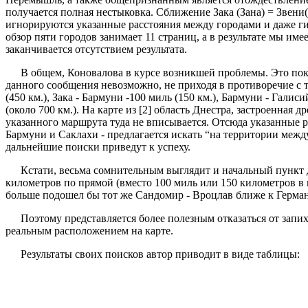
получается полная нестыковка. Сближение Зака (Зана) = Звени
игнорируются указанные расстояния между городами и даже ги
обзор пяти городов занимает 11 страниц, а в результате мы и
заканчивается отсутствием результата.
В общем, Коновалова в курсе возникшей проблемы. Это показ
данного сообщения невозможно, не приходя в противоречие с те
(450 км.), Зака - Бармуни -100 миль (150 км.), Бармуни - Гали
(около 700 км.). На карте из [2] область Днестра, застроенная
указанного маршрута туда не вписывается. Отсюда указанные р
Бармуни и Саклахи - предлагается искать “на территории между 
дальнейшие поиски приведут к успеху.
Кстати, весьма сомнительным выглядит и начальный пункт 
километров по прямой (вместо 100 миль или 150 километров в 
больше подошел бы тот же Сандомир - Вроцлав ближе к Герман
Поэтому представляется более полезным отказаться от запи
реальным расположением на карте.
Результаты своих поисков автор приводит в виде таблицы: