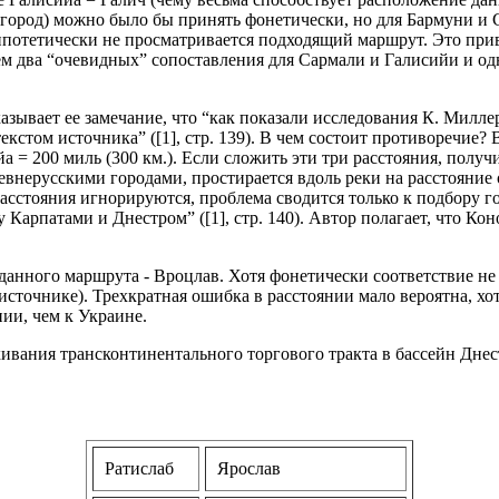
(город) можно было бы принять фонетически, но для Бармуни и 
потетически не просматривается подходящий маршрут. Это приво
меем два “очевидных” сопоставления для Сармали и Галисийи и о
ывает ее замечание, что “как показали исследования К. Миллера
кстом источника” ([1], стр. 139). В чем состоит противоречие? 
сийа = 200 миль (300 км.). Если сложить эти три расстояния, по
 древнерусскими городами, простирается вдоль реки на расстояни
асстояния игнорируются, проблема сводится только к подбору г
Карпатами и Днестром” ([1], стр. 140). Автор полагает, что Кон
данного маршрута - Вроцлав. Хотя фонетически соответствие н
источнике). Трехкратная ошибка в расстоянии мало вероятна, хо
ии, чем к Украине.
хивания трансконтинентального торгового тракта в бассейн Днес
Ратислаб
Ярослав