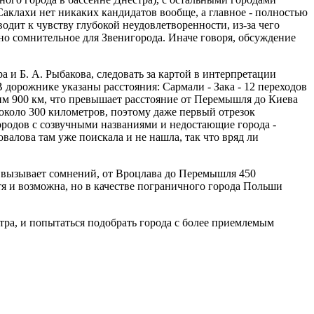
Саклахи нет никаких кандидатов вообще, а главное - полностью
дит к чувству глубокой неудовлетворенности, из-за чего
дно сомнительное для Звенигорода. Иначе говоря, обсуждение
 и Б. А. Рыбакова, следовать за картой в интерпретации
В дорожнике указаны расстояния: Сармали - Зака - 12 переходов
лучим 900 км, что превышает расстояние от Перемышля до Киева
е около 300 километров, поэтому даже первый отрезок
ородов с созвучными названиями и недостающие города -
овалова там уже поискала и не нашла, так что вряд ли
е вызывает сомнений, от Вроцлава до Перемышля 450
тя и возможна, но в качестве пограничного города Польши
тра, и попытаться подобрать города с более приемлемым