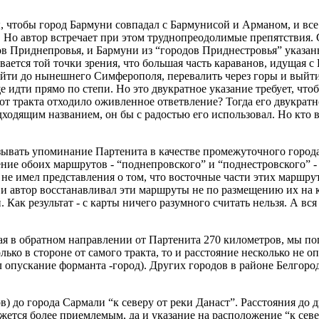
, чтобы город Бармуни совпадал с Бармунисой и Арманом, и все
 Но автор встречает при этом труднопреодолимые препятствия. 
одов Приднепровья, и Бармуни из “городов Приднестровья” указ
ется той точки зрения, что большая часть караванов, идущая с 
ойти до нынешнего Симферополя, перевалить через горы и выйти 
е идти прямо по степи. Но это двукратное указание требует, чт
т тракта отходило оживленное ответвление? Тогда его двукратн
одходящим названием, он бы с радостью его использовал. Но к
ывать упоминание Партенита в качестве промежуточного города 
ние обоих маршрутов - “поднепровского” и “поднестровского” -
го не имел представления о том, что восточные части этих марш
а и автор восстанавливал эти маршруты не по размещению их на 
 Как результат - с карты ничего разумного считать нельзя. А в
я в обратном направлении от Партенита 270 километров, мы поп
лько в стороне от самого тракта, то и расстояние несколько не 
л опускание форманта -город). Других городов в районе Белгоро
в) до города Сармали “к северу от реки Данаст”. Расстояния до 
жется более приемлемым, да и указание на расположение “к сев