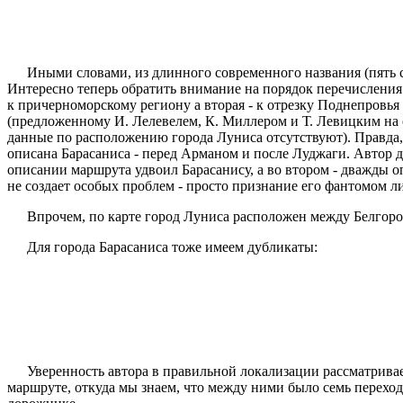
Иными словами, из длинного современного названия (пять с
Интересно теперь обратить внимание на порядок перечисления г
к причерноморскому региону а вторая - к отрезку Поднепровь
(предложенному И. Лелевелем, К. Миллером и Т. Левицким на 
данные по расположению города Луниса отсутствуют). Правда,
описана Барасаниса - перед Арманом и после Луджаги. Автор д
описании маршрута удвоил Барасанису, а во втором - дважды о
не создает особых проблем - просто признание его фантомом 
Впрочем, по карте город Луниса расположен между Белгоро
Для города Барасаниса тоже имеем дубликаты:
Уверенность автора в правильной локализации рассматривае
маршруте, откуда мы знаем, что между ними было семь переходо