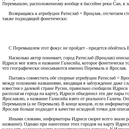
Перемышлю, расположенному вообще в бассейне реки Сан, к за
Возвращаясь к атрибуции Ратислаб = Вроцлав, отсчитаем ст
также подходящий фонетически:
С Перемышлем этот фокус не пройдет - придется обойтись В
Насколько автор понимает, город Ратислаб (Вроцлав) описы
Идриси мог взять и название Галисийа, которое фонетически 
что географически описываются именно Перемыль и Ярослав.
Пытаясь совместить обе спорные атрибуции Ратислаб = Вро
между похожими названиями, вводящая в заблуждение даже сла
известия о далекой стране Русии, правильно сообщили Идриси 
располагая города на карте), Идриси объединил эти две па
Ярославлю, а название Галисийа взято от реального Галича.
Перемышля (а не Перемыля). В конце концов, если информаторы
Ярослав больше подходит в качестве исходной точки для описа
Иными словами, информаторы Идриси скорее всего знали ра
название). Однако при нанесении этих городов на карту Идриси