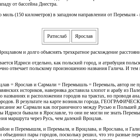
паду от бассейна Днестра.
о миль (150 километров) в западном направлении от Перемыля -
Ратислаб
Ярослав
роцлавом и долго объяснять трехкратное расхождение расстояний
вается Идриси отдельно, как польский город, и атрибуция польс
точно отвечает польскому произношению названия Галича. И тем
цлав = Ярослав и Сармали = Перемышль = Перемыль, автор не п
вянских историков, наверняка доставила хлопот и арабу из Пал
о названиях и расположении городов на трактах, но проводя ан
ры городов. В результате на карте возникли города, ГЕОГРАФ
 Описание же Сармали как пограничного между Русью и Польшей
 Идриси бывали в Ярославле, то они не могли не знать Перемыш
ния маршрута через Русь, чем далекий Вроцлав.
йон и Перемышля, и Перемыля, и Вроцлава, и Ярослава, и Галича
 объединил пары городов, поскольку решил, что это разные перед