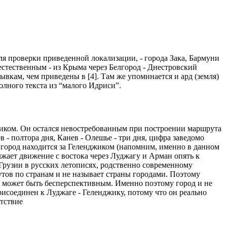
для проверки приведенной локализации, - города Зака, Бармуни
стественным - из Крыма через Белгород - Днестровский
кам, чем приведены в [4]. Там же упоминается и ард (земля)
олного текста из “малого Идриси”.
джиком. Он остался невостребованным при построении маршрута
в - полтора дня, Канев - Олешье - три дня, цифра заведомо
о город находится за Геленджиком (напомним, именно в данном
лжает движение с востока через Луджагу и Арман опять к
Грузии в русских летописях, родственно современному
тов по странам и не называет страны городами. Поэтому
азе может быть бесперспективным. Именно поэтому город и не
исоединен к Луджаге - Геленджику, потому что он реально
етствие