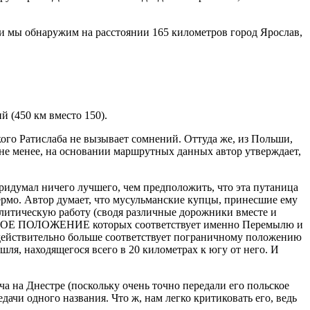
 и мы обнаружим на расстоянии 165 километров город Ярослав,
 (450 км вместо 150).
кого Ратислаба не вызывает сомнений. Оттуда же, из Польши,
 не менее, на основании маршрутных данных автор утверждает,
ридумал ничего лучшего, чем предположить, что эта путаница
ермо. Автор думает, что мусульманские купцы, принесшие ему
алитическую работу (сводя различные дорожники вместе и
ИЧЕСКОЕ ПОЛОЖЕНИЕ которых соответствует именно Перемылю и
 действительно больше соответствует пограничному положению
ля, находящегося всего в 20 километрах к югу от него. И
 на Днестре (поскольку очень точно передали его польское
ачи одного названия. Что ж, нам легко критиковать его, ведь