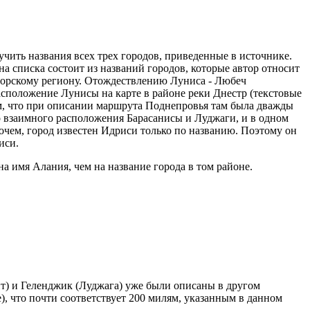
чить названия всех трех городов, приведенные в источнике.
на списка состоит из названий городов, которые автор относит
оморскому региону. Отождествлению Луниса - Любеч
сположение Лунисы на карте в районе реки Днестр (текстовые
м, что при описании маршрута Поднепровья там была дважды
го взаимного расположения Барасанисы и Луджаги, и в одном
очем, город известен Идриси только по названию. Поэтому он
иси.
 имя Алания, чем на название города в том районе.
ит) и Геленджик (Луджага) уже были описаны в другом
), что почти соответствует 200 милям, указанным в данном