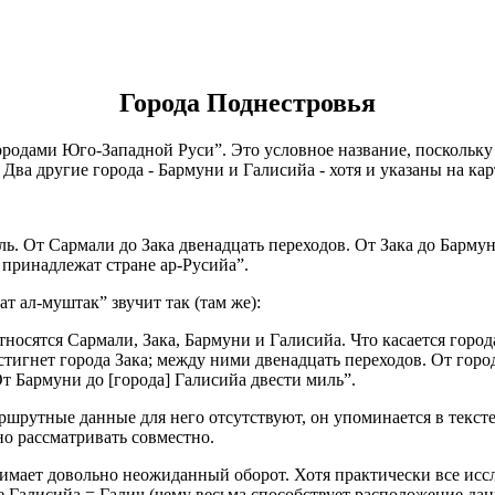
Города Поднестровья
одами Юго-Западной Руси”. Это условное название, поскольку тол
 Два другие города - Бармуни и Галисийа - хотя и указаны на карт
ль. От Сармали до Зака двенадцать переходов. От Зака до Барму
 принадлежат стране ар-Русийа”.
т ал-муштак” звучит так (там же):
относятся Сармали, Зака, Бармуни и Галисийа. Что касается город
достигнет города Зака; между ними двенадцать переходов. От гор
От Бармуни до [города] Галисийа двести миль”.
ршрутные данные для него отсутствуют, он упоминается в тексте
о рассматривать совместно.
ает довольно неожиданный оборот. Хотя практически все иссл
Галисийа = Галич (чему весьма способствует расположение данн