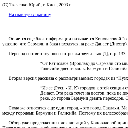
(С) Ткаченко Юрий, г. Киев, 2003 г.
На главную страницу
Остается еще блок информации называется Коноваловой “гор
указано, что Сармали и Зака находятся на реке Данаст (Днестр).
Перевод соответствующего отрывка звучит так [1], стр. 133:
“От Ратислаба (Вроцлав) до Сармали сто ми
Галисийи двести миль. Бармуни и Галисийа
Вторая версия рассказа о рассматриваемых городах из “Нузха
“Из ее (Руси - И. К) городов к этой секции 
Данаст. Эта река течет на восток, пока не 
реке, до города Бармуни девять переходов. 
Сюда же относится еще один город, - это город Саклахи. Ма
между городами Бармуни и Галисийа. Поэтому их целесообразн
Обзор уже предложенных локализаций у Коноваловой приним
Перемышль, а также общепризнанным является отождествление 