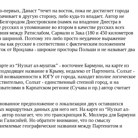
-первых, Данаст “течет на восток, пока не достигнет города
орачивает в другую сторону, либо куда-то впадает. Автор не
с Белгородом Днестровским (намек на впадение Днестра в
е русских и упоминание во втором в качестве русских всех
яния между Ратислабом, Сармали и Зака (180 и 450 километров
в шириной. Поэтому это либо просто неудачное выражение
аны как русские в соответствии с фактическим положением
осток от Вроцлава - широкие просторы Польши и не называет два
рте из “Нузхат ал-муштак” - восточнее Бармуни, на карте из
подходящее название в Крыму, недалеко от Партенита. Солхат -
ой возвышенности к ЮГУ от города, находит вполне логическое
твительно, Солхат - единственный степной город, и на
вателями в Карпатском регионе (Сучава и пр.) автор считает
снованное предположение о локализации двух оставшихся
х маршрутных данных для него нет. На карте из “Нузхат ал-
у, автор полагает, что это транскрипция К. Миллера для Бармуни
 и Галисийей. Но обратите внимание, что по смыслу
приемлемые географические названия между Партенитом и