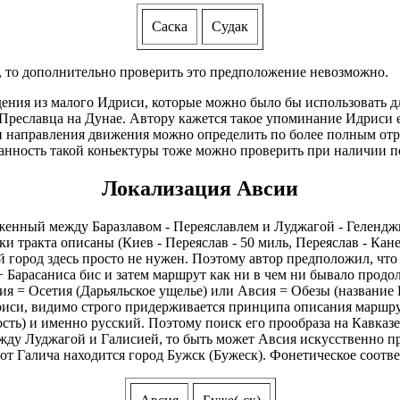
Саска
Судак
, то дополнительно проверить это предположение невозможно.
ведения из малого Идриси, которые можно было бы использовать 
Преславца на Дунае. Автору кажется такое упоминание Идриси е
 направления движения можно определить по более полным отрыв
ванность такой коньектуры тоже можно проверить при наличии п
Локализация Авсии
оложенный между Баразлавом - Переяславлем и Луджагой - Гелен
ки тракта описаны (Киев - Переяслав - 50 миль, Переяслав - Кане
й город здесь просто не нужен. Поэтому автор предположил, чт
+ Барасаниса бис и затем маршрут как ни в чем ни бывало продо
ия = Осетия (Дарьяльское ущелье) или Авсия = Обезы (название 
риси, видимо строго придерживается принципа описания маршру
тность) и именно русский. Поэтому поиск его прообраза на Кавк
ду Луджагой и Галисией, то быть может Авсия искусственно пр
 от Галича находится город Бужск (Бужеск). Фонетическое соотв