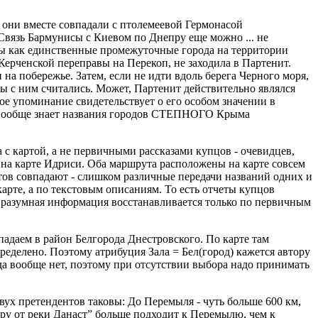
 они вместе совпадали с птолемеевой Гермонасой
Связь Бармунисы с Киевом по Днепру еще можно ... не
аны как единственные промежуточные города на территории
Керченской переправы на Перекоп, не заходила в Партенит.
на побережье. Затем, если не идти вдоль берега Черного моря,
обы с ним считались. Может, Партенит действительно являлся
ое упоминание свидетельствует о его особом значении в
то вообще знает названия городов СТЕПНОГО Крыма
с картой, а не первичными рассказами купцов - очевидцев,
 на карте Идриси. Оба маршрута расположены на карте совсем
рутов совпадают - слишком различные передачи названий одних и
карте, а по текстовым описаниям. То есть отчеты купцов
ся разумная информация восстанавливается только по первичным
адаем в район Белгорода Днестровского. По карте там
определено. Поэтому атрибуция Зала = Бел(город) кажется автору
да вообще нет, поэтому при отсутствии выбора надо принимать
двух претендентов таковы: До Перемыля - чуть больше 600 км,
еру от реки Данаст” больше подходит к Перемылю, чем к