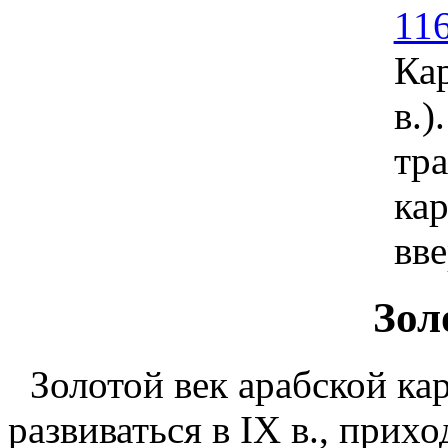
11
Кар
в.)
тр
ка
вве
Зол
Золотой век арабской ка
развиваться в IX в., прихо