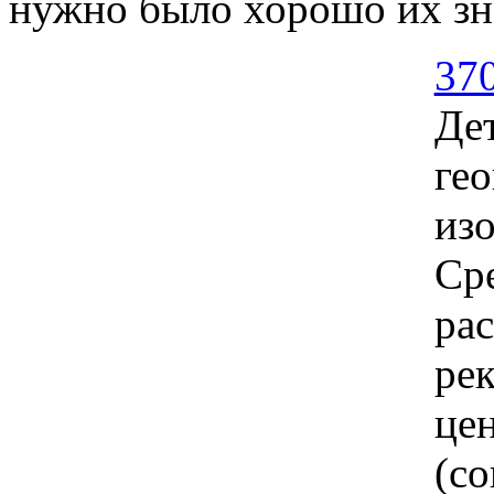
нужно было хорошо их зн
37
Дет
гео
из
Ср
ра
рек
цен
(со