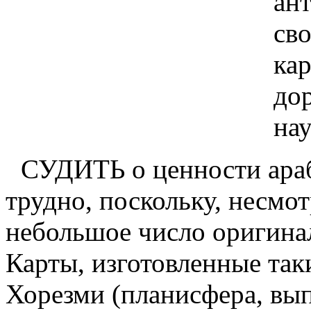
ан
сво
ка
дор
нау
СУДИТЬ о ценности араб
трудно, поскольку, несмо
небольшое число оригина
Карты, изготовленные так
Хорезми (планисфера, вып