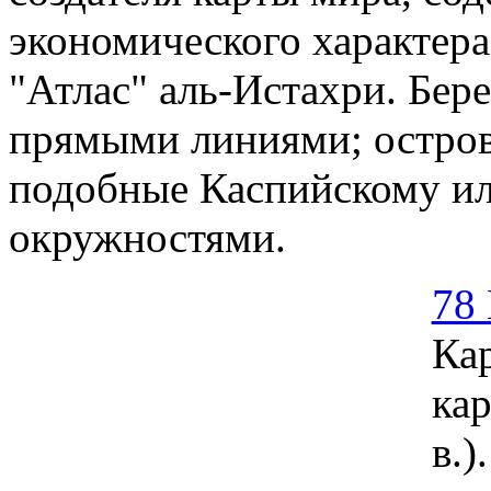
экономического характера
"Атлас" аль-Истахри. Бер
прямыми линиями; остров
подобные Каспийскому ил
окружностями.
78
Кар
кар
в.).