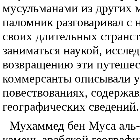
мусульманами из других м
паломник разговаривал с 
своих длительных странс
заниматься наукой, иссле
возвращению эти путеше
коммерсанты описывали у
повествованиях, содержа
географических сведений.
Мухаммед бен Муса аль
камень арабской географи