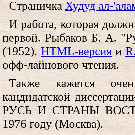
Страничка
Худуд ал-'ала
И работа, которая должн
первой. Рыбаков Б. А. "Р
(1952).
HTML-версия
и
R
офф-лайнового чтения.
Также кажется оч
кандидатской диссертац
РУСЬ И СТРАНЫ ВОСТО
1976 году (Москва).