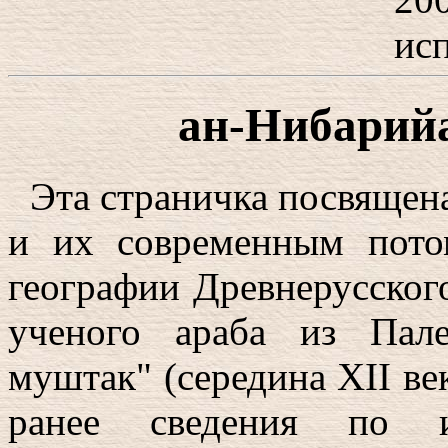
исп
ан-Нибарийа
Эта страничка посвящен
и их современным пото
географии Древнерусског
ученого араба из Пал
муштак" (середина XII ве
ранее сведения по и