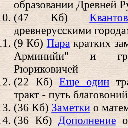
образовании Древней Р
(47 Кб)
Кванто
древнерусскими город
(9 Кб)
Пара
кратких за
Арминийи" и град
Рюриковичей
(22 Кб)
Еще один
тра
тракт - путь благовоний
(36 Кб)
Заметки
о матем
(36 Кб)
Дополнение
о 