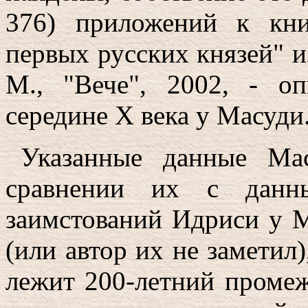
376) приложений к кни
первых русских князей" и
М., "Вече", 2002, - о
середине X века у Масуди
Указанные данные Ма
сравнении их с данн
заимстований Идриси у М
(или автор их не заметил
лежит 200-летний промеж