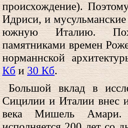
происхождение). Поэтому
Идриси, и мусульманские
южную Италию. Пох
памятниками времен Рожер
норманнской архитекту
Кб
и
30 Кб
.
Большой вклад в иссл
Сицилии и Италии внес и
века Мишель Амари.
исполняется 200 лет со 