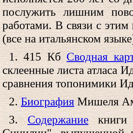
послужить лишним пово
работами. В связи с этим
(все на итальянском языке
1. 415 Кб
Сводная кар
склеенные листа атласа И
сравнения топонимики Ид
2.
Биография
Мишеля Ам
3.
Содержание
книги 
Сицилии", выпущенной 