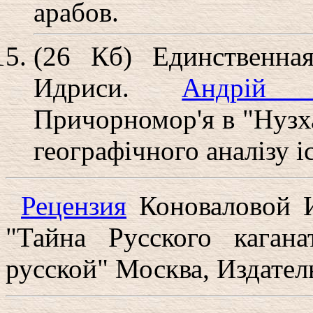
арабов.
(26 Кб) Единственна
Идриси.
Андрій 
Причорномор'я в "Нузха
географічного аналізу і
Рецензия
Коноваловой И
"Тайна Русского каган
русской" Москва, Издател