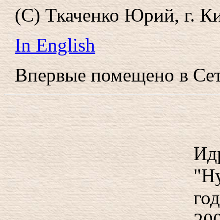
(С) Ткаченко Юрий, г. Ки
In English
Впервые помещено в Сет
Ид
"Н
го
20